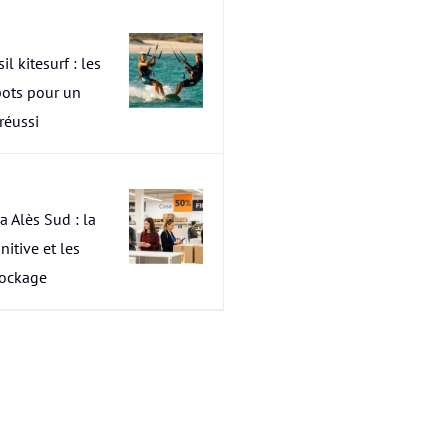
il kitesurf : les
pots pour un
 réussi
a Alès Sud : la
nitive et les
tockage