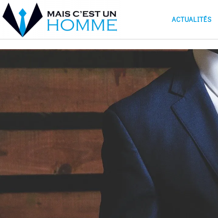
ACTUALITÉS