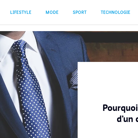
LIFESTYLE
MODE
SPORT
TECHNOLOGIE
Pourquoi
d’un 