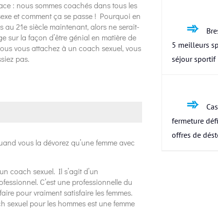
 face : nous sommes coachés dans tous les
 sexe et comment ça se passe ! Pourquoi en
es au 21e siècle maintenant, alors ne serait-
Bres
e sur la façon d’être génial en matière de
5 meilleurs s
vous vous attachez à un coach sexuel, vous
siez pas.
séjour sportif
Cas
fermeture défi
offres de dés
quand vous la dévorez qu’une femme avec
c un coach sexuel. Il s’agit d’un
ofessionnel. C’est une professionnelle du
faire pour vraiment satisfaire les femmes.
ch sexuel pour les hommes est une femme