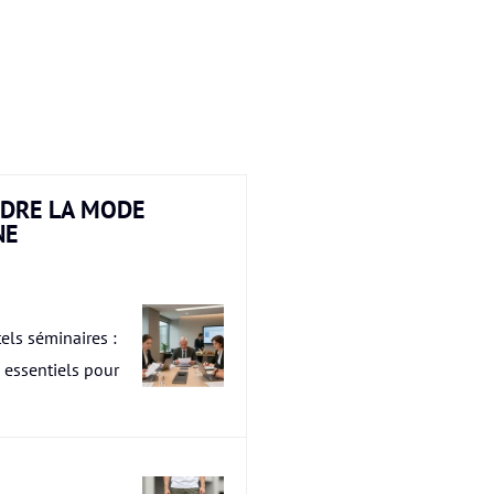
DRE LA MODE
NE
els séminaires :
s essentiels pour