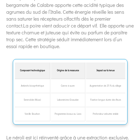
bergamote de Calabre apporte cette acidité typique des
agrumes du sud de l’Italie. Cette énergie réveille les sens
sans saturer les récepteurs olfactifs dès le premier
contact.La poire vient adoucir ce départ vif. Elle apporte une
texture charnue et juteuse qui évite au parfum de paraître
trop sec. Cette stratégie séduit immédiatement lors d’un
essai rapide en boutique.
Composant technologique
Origine de la ressource
Impact sur la tenue
Ambrofix biosynthétique
Canne à sucre
Augmentation de 25 % du sillage
Serenolide (Musc)
Laboratoires Givaudan
Fixation longue durée des fleurs
Vanille Bourbon
Programmes locaux au Laos
Profondeur veloutée stable
Le néroli est ici réinventé grâce à une extraction exclusive.