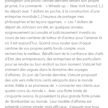
partageant une photo l’année dernière devant son propre
jet privé, il a commenté : » Wheels up – New York bound. […]
Au départ avec 7 dollars en poche, à la construction d’une
entreprise mondiale […] heureux de partager mes
philosophies et les leçons apprises. » Les 7 dollars de
départ de Johnson ont été, en quelques années,
soigneusement accumulés et judicieusement investis au
cours de ses carrières de lutteur et d’acteur pour l’amener là
où il est aujourd’hui. Quand vous voulez que chaque
centime de vos propres petits fonds compte, vous
recherchez le meilleur. Bénéficiant de la confiance des chefs
d’État, des entrepreneurs, des entreprises et des particuliers
pour se rendre au bon endroit au bon moment, VistaJet fait
vraiment des vagues dans le domaine des voyages
d’affaires. En juin de l’année dernière, VistaJet proposait
des vols vers mille trois cents aéroports dans le monde
entier, fidèle à sa promesse de » connecter ses clients aux
quatre coins du monde « . Avec une flotte totale de
cinquante avions, ils possèdent la plus grande flotte privée
de Bombardier au monde. Leur modèle d’affaires est
présenté comme simple, mais efficace : s’assurer que tous