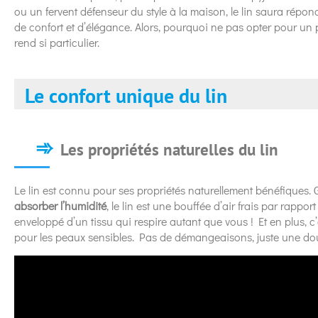
ou un fervent défenseur du style à la maison, le lin saura répon
de confort et d’élégance. Alors, pourquoi ne pas opter pour un
rend si particulier.
Le confort unique du lin
Les propriétés naturelles du lin
Le lin est connu pour ses propriétés naturellement bénéfiques.
absorber l’humidité
, le lin est une bouffée d’air frais par rappo
enveloppé d’un tissu qui respire autant que vous ! Et en plus, 
pour les peaux sensibles. Pas de démangeaisons, juste une do