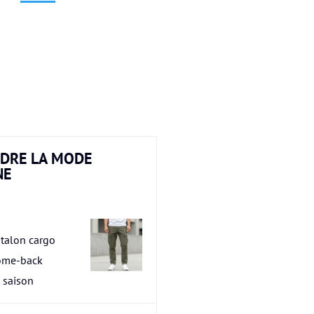
DRE LA MODE
NE
talon cargo
ome-back
a saison