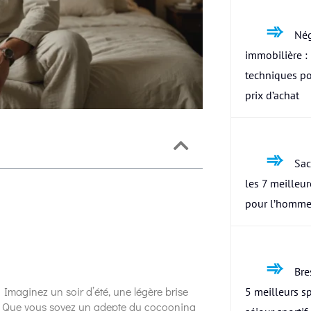
Nég
immobilière : 
techniques po
prix d’achat
Sac
les 7 meilleu
pour l’homme
Bres
n. Imaginez un soir d’été, une légère brise
5 meilleurs s
in. Que vous soyez un adepte du cocooning