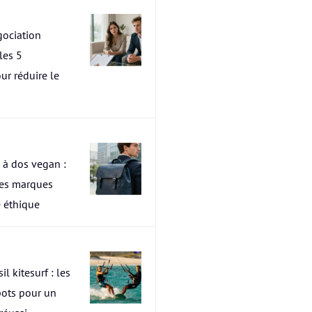
ociation
les 5
ur réduire le
 à dos vegan :
res marques
 éthique
il kitesurf : les
pots pour un