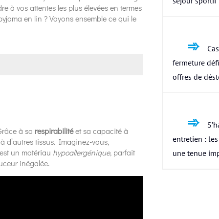
séjour sportif
dre à vos attentes les plus élevées en termes
 pyjama en lin ? Voyons ensemble ce qui le
Cas
fermeture défi
offres de dés
S’h
 Grâce à sa
respirabilité
et sa capacité à
entretien : le
rt à d’autres tissus. Imaginez-vous,
c’est un matériau
hypoallergénique
, parfait
une tenue im
uceur inégalée.