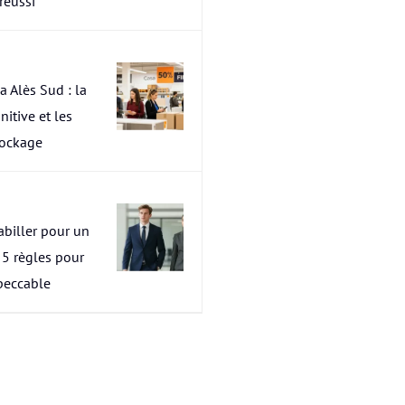
 réussi
a Alès Sud : la
nitive et les
tockage
abiller pour un
s 5 règles pour
peccable