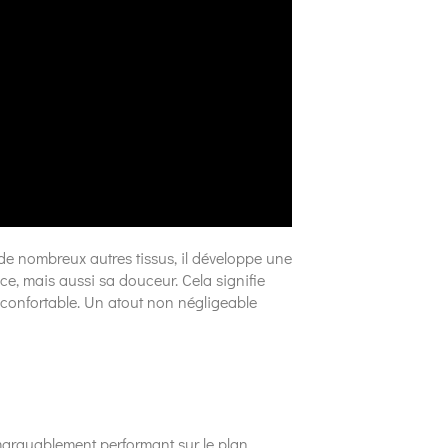
 de nombreux autres tissus, il développe une
e, mais aussi sa douceur. Cela signifie
nt confortable. Un atout non négligeable
remarquablement performant sur le plan