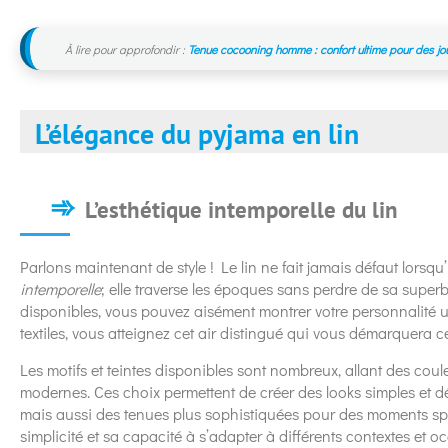
À lire pour approfondir :
Tenue cocooning homme : confort ultime pour des jo
L’élégance du pyjama en lin
L’esthétique intemporelle du lin
Parlons maintenant de style ! Le lin ne fait jamais défaut lorsqu’i
intemporelle
; elle traverse les époques sans perdre de sa superb
disponibles, vous pouvez aisément montrer votre personnalité un
textiles, vous atteignez cet air distingué qui vous démarquera c
Les motifs et teintes disponibles sont nombreux, allant des couleu
modernes. Ces choix permettent de créer des looks simples et dé
mais aussi des tenues plus sophistiquées pour des moments spé
simplicité et sa capacité à s’adapter à différents contextes et o