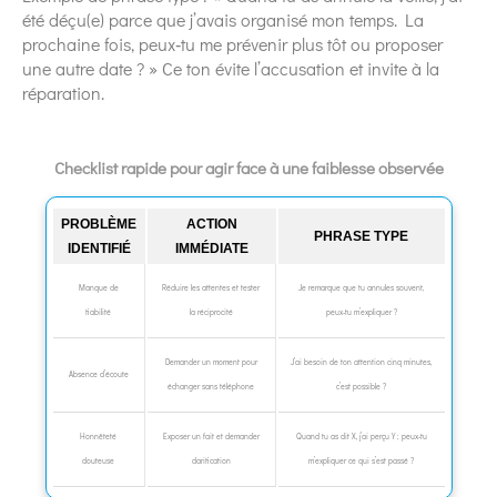
été déçu(e) parce que j’avais organisé mon temps. La
prochaine fois, peux‑tu me prévenir plus tôt ou proposer
une autre date ? » Ce ton évite l’accusation et invite à la
réparation.
Checklist rapide pour agir face à une faiblesse observée
PROBLÈME
ACTION
PHRASE TYPE
IDENTIFIÉ
IMMÉDIATE
Manque de
Réduire les attentes et tester
Je remarque que tu annules souvent,
fiabilité
la réciprocité
peux‑tu m’expliquer ?
Demander un moment pour
J’ai besoin de ton attention cinq minutes,
Absence d’écoute
échanger sans téléphone
c’est possible ?
Honnêteté
Exposer un fait et demander
Quand tu as dit X, j’ai perçu Y ; peux‑tu
douteuse
clarification
m’expliquer ce qui s’est passé ?