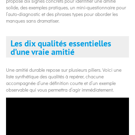
propose dix signes concrets pour identifier une amitié
solide, des exemples pratiques, un mini‑questionnaire pour
l’auto‑diagnostic et des phrases types pour aborder les
manques sans dramatiser.
Les dix qualités essentielles
d’une vraie amitié
Une amitié durable repose sur plusieurs piliers. Voici une
liste synthétique des qualités à repérer, chacune
accompagnée d’une définition courte et d’un exemple
observable qui vous permettra d’agir immédiatement.