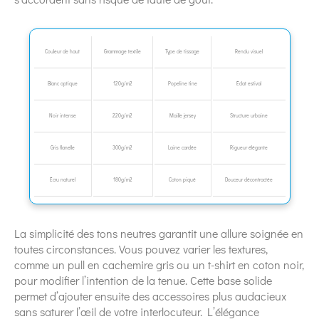
Couleur de haut
Grammage textile
Type de tissage
Rendu visuel
Blanc optique
120g/m2
Popeline fine
Éclat estival
Noir intense
220g/m2
Maille jersey
Structure urbaine
Gris flanelle
300g/m2
Laine cardée
Rigueur élégante
Écru naturel
180g/m2
Coton piqué
Douceur décontractée
La simplicité des tons neutres garantit une allure soignée en
toutes circonstances. Vous pouvez varier les textures,
comme un pull en cachemire gris ou un t-shirt en coton noir,
pour modifier l’intention de la tenue. Cette base solide
permet d’ajouter ensuite des accessoires plus audacieux
sans saturer l’œil de votre interlocuteur. L’élégance