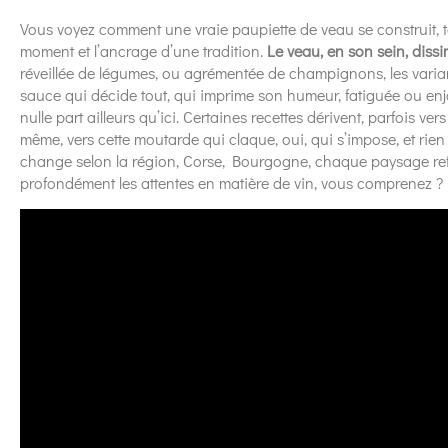
Vous voyez comment une vraie paupiette de veau se construit,
moment et l’ancrage d’une tradition.
Le veau, en son sein, dissi
réveillée de légumes, ou agrémentée de champignons, les varia
sauce qui décide tout, qui imprime son humeur, fatiguée ou e
nulle part ailleurs qu’ici. Certaines recettes dérivent, parfois ver
même, vers cette moutarde qui claque, oui, qui s’impose, et rien d
change selon la région, Corse, Bourgogne, chaque paysage refait
profondément les attentes en matière de vin, vous comprenez ?