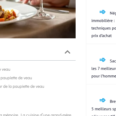
Nég
immobilière : 
techniques po
prix d’achat
Sac
les 7 meilleu
e veau
pour l’homme
a paupiette de veau
ur de la paupiette de veau
Bres
5 meilleurs s
s la mémoire. La cuisine d’une grand-mère,