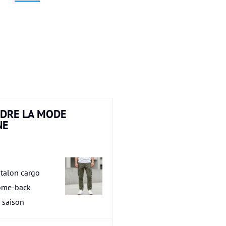
DRE LA MODE
NE
talon cargo
ome-back
a saison