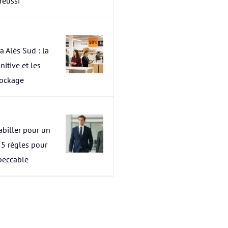
 réussi
a Alès Sud : la
nitive et les
tockage
abiller pour un
s 5 règles pour
peccable