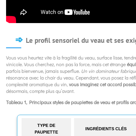
Le profil sensoriel du veau et ses ex
Vous vous heurtez vite à la fragilité du veau, surface lisse, ten
vinicole. Vous cherchez, non pas la force, mais cet étrange
équi
parfois bienvenue, jamais superflue.
Un vin dominateur fabrique
résonance avec la chair du veau. Cependant, vous posez la réflexio
complexité aromatique du vin,
vous imaginez cet accord possib
désormais, compte plus qu’avant.
Tableau 1, Principaux styles de paupiettes de veau et profils a
TYPE DE
INGRÉDIENTS CLÉS
PAUPIETTE