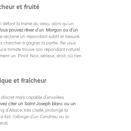
cheur et fruité
i défont la trame du veau, alors qu’un
Vous pouvez rêver d’un Morgon ou d’un
ce réclame un répondant subtil et mesuré.
ns chercher à gagner la partie.
Ne vous
uce tomate trouve son répondant naturel
ent un Pinot Noir, sérieux, droit, où rien
ique et fraîcheur
p discret mais capable d’envolées
vez citer un Saint-Joseph blanc ou un
ng d’Alsace, très ciselé, prolonge la
à fait, l’allonge d’un Condrieu ou la
anal.