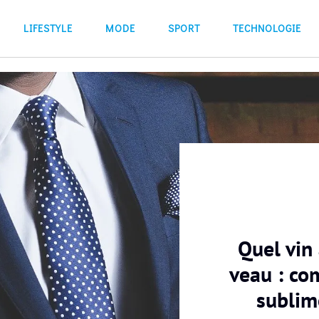
LIFESTYLE
MODE
SPORT
TECHNOLOGIE
Quel vin
veau : co
sublim