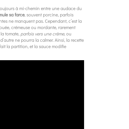
 toujours à mi-chemin entre une audace du
mule sa farce
, souvent porcine, parfois
ntes ne manquent pas. Cependant, c’est la
njouée, crémeuse ou mordante, rarement
s la tomate,
parfois vers une crème
, ou
’autre ne pourra la calmer. Ainsi, la recette
 la partition, et la sauce modifie