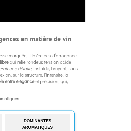
igences en matière de vin
dresse marquée, il tolère peu d’arrogance
libre
qui relie rondeur, tension acide
rait une défaite
, insipide, bruyant, sans
n, sur la structure, l’intensité, la
le entre élégance
et précision, qui,
romatiques
DOMINANTES
AROMATIQUES