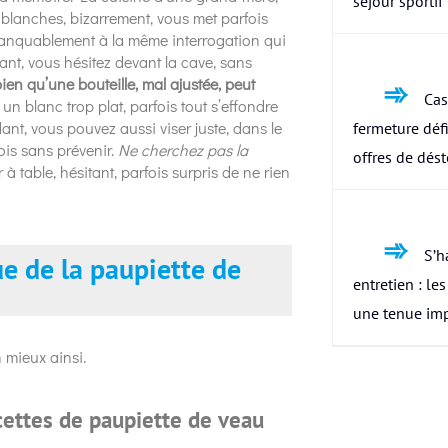
séjour sportif
s blanches, bizarrement, vous met parfois
manquablement à la même interrogation qui
ant, vous hésitez devant la cave, sans
ien qu’une bouteille, mal ajustée, peut
Cas
, un blanc trop plat, parfois tout s’effondre
ant, vous pouvez aussi viser juste, dans le
fermeture défi
fois sans prévenir.
Ne cherchez pas la
offres de dés
 à table, hésitant, parfois surpris de ne rien
S’h
e de la paupiette de
entretien : le
une tenue im
n mieux ainsi.
cettes de paupiette de veau