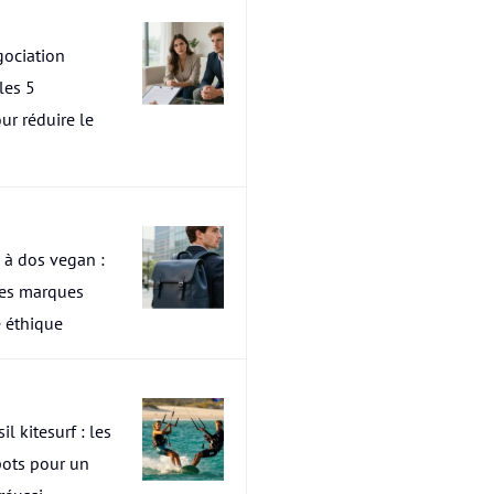
ociation
les 5
ur réduire le
 à dos vegan :
res marques
 éthique
il kitesurf : les
pots pour un