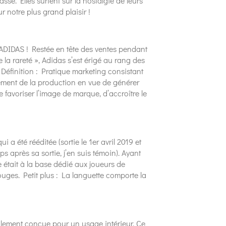
sé. Elles surfent sur la nostalgie de leurs
r notre plus grand plaisir !
d’ADIDAS ! Restée en tête des ventes pendant
 la rareté », Adidas s’est érigé au rang des
Définition : Pratique marketing consistant
ellement de la production en vue de générer
e favoriser l’image de marque, d’accroître le
a été rééditée (sortie le 1er avril 2019 et
après sa sortie, j’en suis témoin). Ayant
était à la base dédié aux joueurs de
ouges. Petit plus : La languette comporte la
ialement conçue pour un usage intérieur. Ce