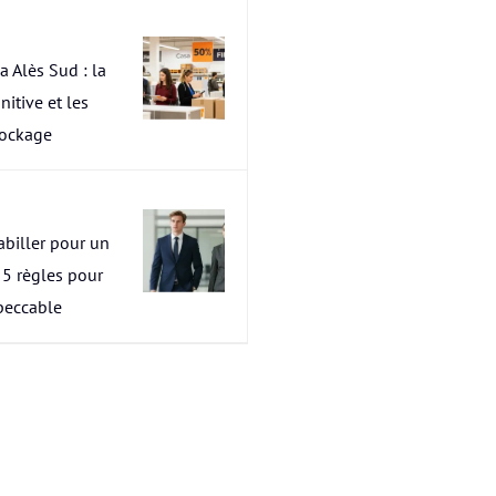
a Alès Sud : la
nitive et les
tockage
abiller pour un
s 5 règles pour
peccable