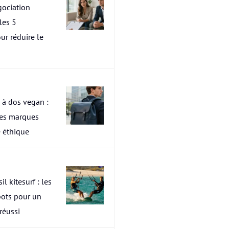
ociation
les 5
ur réduire le
 à dos vegan :
res marques
 éthique
il kitesurf : les
pots pour un
 réussi