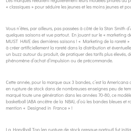
Les marques rééditent régulièrement leurs modèles phares du pas
« classiques » pour séduire les jeunes et les moins jeunes et pou
Vous n’êtes, par ailleurs, pas passées à côté de la Stan Smith 
quelques saisons et vue partout. En jouant sur le « marketing de
MUST HAVE des dernières saisons ! « Marketing de la rareté » 
à créer artificiellement la rareté dans la distribution et éventu
un buzz autour du produit, de pratiquer des tarifs plus élevés, d
phénomène d’achat d’impulsion ou de précommande.
Cette année, pour la marque aux 3 bandes, c’est la Americana qui 
en rupture de stock dans de nombreuses enseignes peu de temps 
marqué toute une génération dans les années 70-80, ce modèle 
basketball (ABA ancêtre de la NBA), d’où les bandes bleues et r
mention « Designed in France » !
La Handball Top (en rupture de stock presque partout) fut init