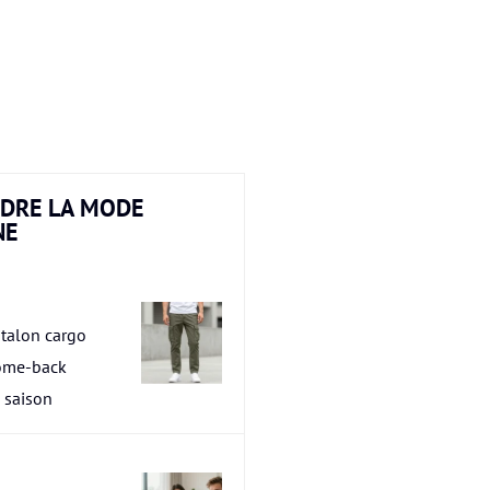
DRE LA MODE
NE
talon cargo
ome-back
a saison