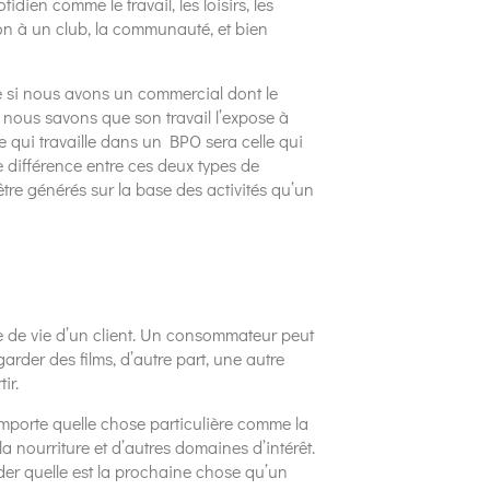
dien comme le travail, les loisirs, les
ion à un club, la communauté, et bien
le si nous avons un commercial dont le
 nous savons que son travail l’expose à
e qui travaille dans un BPO sera celle qui
e différence entre ces deux types de
tre générés sur la base des activités qu’un
le de vie d’un client. Un consommateur peut
arder des films, d’autre part, une autre
ir.
’importe quelle chose particulière comme la
 la nourriture et d’autres domaines d’intérêt.
der quelle est la prochaine chose qu’un