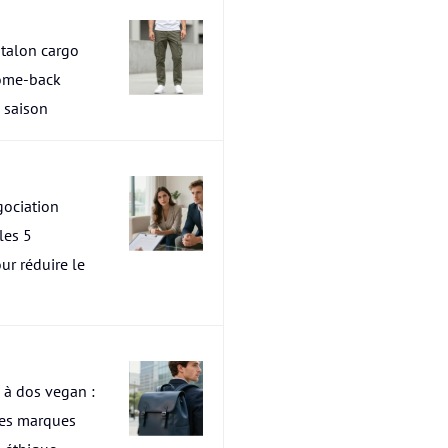
talon cargo
ome-back
a saison
ociation
les 5
ur réduire le
 à dos vegan :
res marques