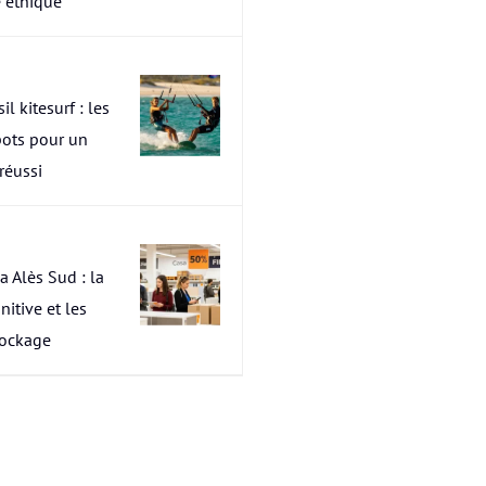
 éthique
il kitesurf : les
pots pour un
 réussi
a Alès Sud : la
nitive et les
tockage