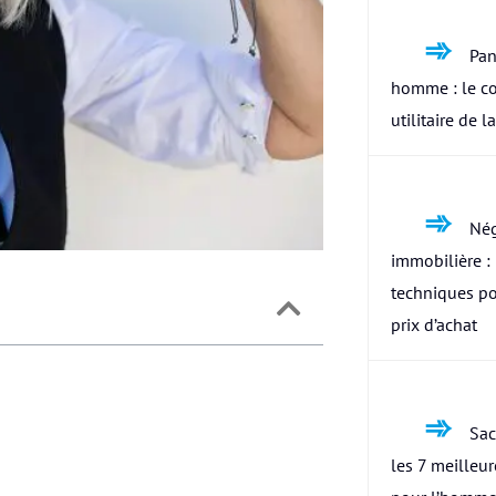
Pan
homme : le c
utilitaire de l
Nég
immobilière : 
techniques po
prix d’achat
Sac
les 7 meilleu