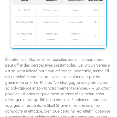
MODÈLE
AVANTAGES
INCONVÉNIENTS
NOTE MOYENNE
Braun Series 9
Confortable, efficace
Coûteux
4.5/5
Philips Norelco 9000
Polyvalent, silencieux
Entretien régulier
4.3/5
Skull Shaver Pitbull
Compact, longue
Accessoires
4.4/5
Gold
autonomie
limités
Écouter les critiques et les réussites des utilisateurs réels
peut offrir des perspectives inestimables. Le Braun Series 9
est souvent félicité pour son efficacité imbattable, même s’il
est considéré comme un investissement majeur par sa
gamme de prix. Le Philips Norelco gagne des points pour
sa polyvalence et son fonctionnement silencieux — un atout
pour les utilisateurs qui aiment se raser tôt le matin sans
déranger la tranquillité de la maison. Finalement, pour les
voyageurs fréquents, le Skull Shaver offre une solution
compacte et efficace, bien que certains regrettent l’absence
d’accessoires supplémentaires pour une personnalisation