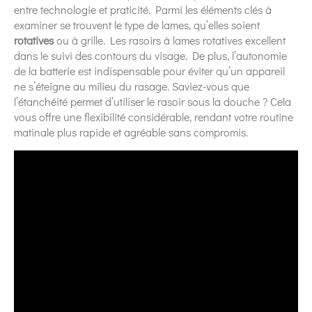
entre technologie et praticité. Parmi les éléments clés à
examiner se trouvent le type de lames, qu’elles soient
rotatives
ou à grille. Les rasoirs à lames rotatives excellent
dans le suivi des contours du visage. De plus, l’autonomie
de la batterie est indispensable pour éviter qu’un appareil
ne s’éteigne au milieu du rasage. Saviez-vous que
l’étanchéité permet d’utiliser le rasoir sous la douche ? Cela
vous offre une flexibilité considérable, rendant votre routine
matinale plus rapide et agréable sans compromis.