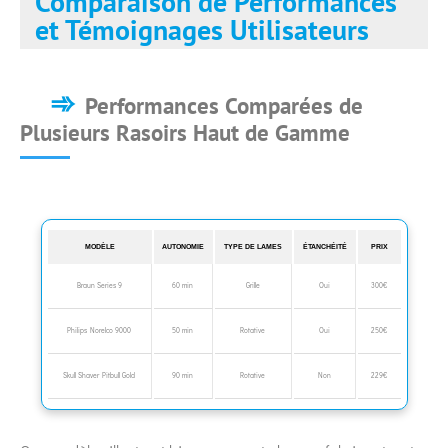
Comparaison de Performances
et Témoignages Utilisateurs
Performances Comparées de
Plusieurs Rasoirs Haut de Gamme
MODÈLE
AUTONOMIE
TYPE DE LAMES
ÉTANCHÉITÉ
PRIX
Braun Series 9
60 min
Grille
Oui
300€
Philips Norelco 9000
50 min
Rotative
Oui
250€
Skull Shaver Pitbull Gold
90 min
Rotative
Non
229€