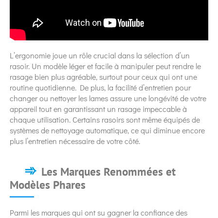
L’ergonomie joue un rôle crucial dans la sélection d’un
rasoir. Un modèle léger et facile à manipuler peut rendre le
rasage bien plus agréable, surtout pour ceux qui ont une
routine quotidienne. De plus, la facilité d’entretien pour
changer ou nettoyer les lames assure une longévité de votre
appareil tout en garantissant un rasage impeccable à
chaque utilisation. Certains rasoirs sont même équipés de
systèmes de nettoyage automatique, ce qui diminue encore
plus l’entretien nécessaire de votre côté.
Les Marques Renommées et
Modèles Phares
Parmi les marques qui ont su gagner la confiance des