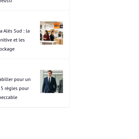
 réussi
a Alès Sud : la
nitive et les
tockage
abiller pour un
s 5 règles pour
peccable