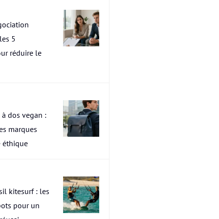
ociation
les 5
ur réduire le
 à dos vegan :
res marques
 éthique
il kitesurf : les
pots pour un