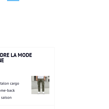
DRE LA MODE
NE
talon cargo
ome-back
a saison