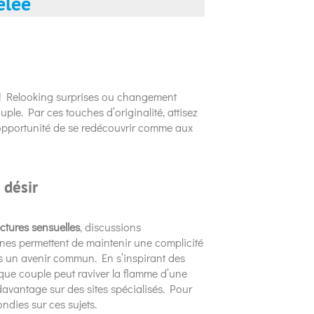
elée
! Relooking surprises ou changement
ple. Par ces touches d’originalité, attisez
opportunité de se redécouvrir comme aux
 désir
ctures sensuelles
, discussions
nes permettent de maintenir une complicité
ns un avenir commun. En s’inspirant des
aque couple peut raviver la flamme d’une
davantage sur des sites spécialisés. Pour
ondies sur ces sujets.