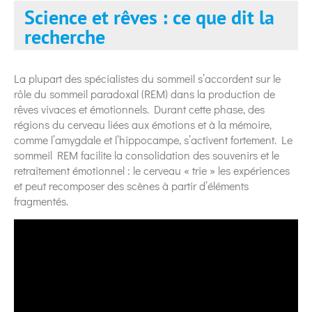
Science et rêves : ce que dit la
recherche
La plupart des spécialistes du sommeil s’accordent sur le
rôle du sommeil paradoxal (REM) dans la production de
rêves vivaces et émotionnels. Durant cette phase, des
régions du cerveau liées aux émotions et à la mémoire,
comme l’amygdale et l’hippocampe, s’activent fortement. Le
sommeil REM facilite la consolidation des souvenirs et le
retraitement émotionnel : le cerveau « trie » les expériences
et peut recomposer des scènes à partir d’éléments
fragmentés.