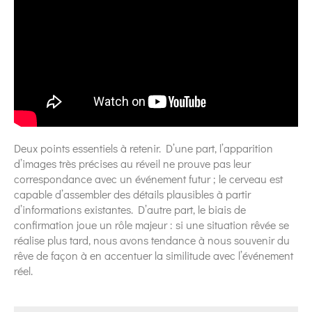
Deux points essentiels à retenir. D’une part, l’apparition
d’images très précises au réveil ne prouve pas leur
correspondance avec un événement futur ; le cerveau est
capable d’assembler des détails plausibles à partir
d’informations existantes. D’autre part, le biais de
confirmation joue un rôle majeur : si une situation rêvée se
réalise plus tard, nous avons tendance à nous souvenir du
rêve de façon à en accentuer la similitude avec l’événement
réel.