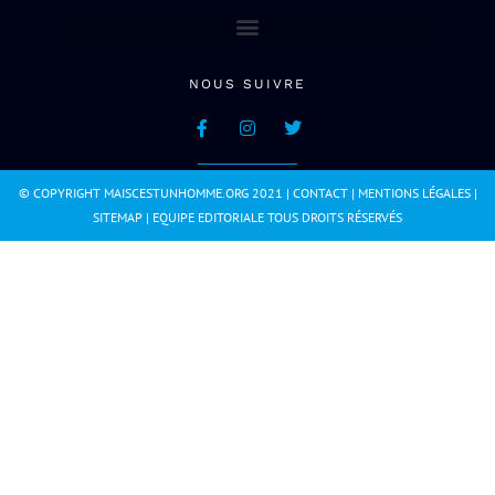
NOUS SUIVRE
© COPYRIGHT MAISCESTUNHOMME.ORG 2021 |
CONTACT
|
MENTIONS LÉGALES
|
SITEMAP
|
EQUIPE EDITORIALE
TOUS DROITS RÉSERVÉS