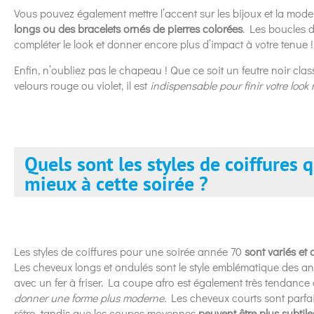
Vous pouvez également mettre l’accent sur les bijoux et la mod
longs ou des bracelets ornés de pierres colorées
. Les boucles d
compléter le look et donner encore plus d’impact à votre tenue 
Enfin, n’oubliez pas le chapeau ! Que ce soit un feutre noir cl
velours rouge ou violet, il est
indispensable pour finir votre look 
Quels sont les styles de coiffures q
mieux à cette soirée ?
Les styles de coiffures pour une soirée année 70
sont variés et
Les cheveux longs et ondulés sont le style emblématique des ann
avec un fer à friser. La coupe afro est également très tendance
donner une forme plus moderne.
Les cheveux courts sont parfai
rétro, tandis que les coupes moyennes
peuvent être plus subtil