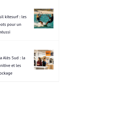
il kitesurf : les
pots pour un
 réussi
a Alès Sud : la
nitive et les
tockage