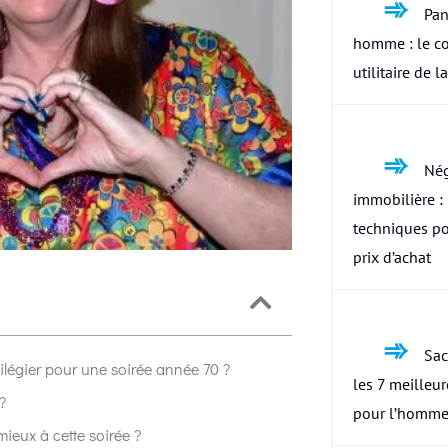
Pan
homme : le c
utilitaire de l
Nég
immobilière : 
techniques po
prix d’achat
Sac
ivilégier pour une soirée année 70 ?
les 7 meilleu
?
pour l’homme
mieux à cette soirée ?