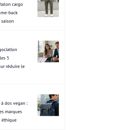
talon cargo
ome-back
a saison
ociation
les 5
ur réduire le
 à dos vegan :
res marques
 éthique