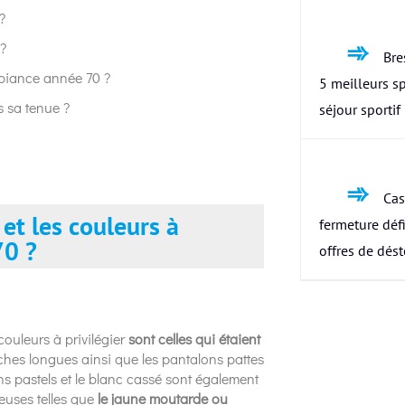
?
 ?
Bres
mbiance année 70 ?
5 meilleurs s
s sa tenue ?
séjour sportif
Cas
et les couleurs à
fermeture défi
70 ?
offres de dés
couleurs à privilégier
sont celles qui étaient
nches longues ainsi que les pantalons pattes
s pastels et le blanc cassé sont également
euses telles que
le jaune moutarde ou