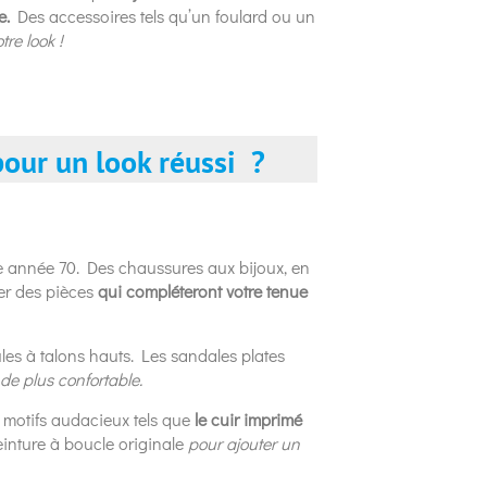
e.
Des accessoires tels qu’un foulard ou un
re look !
pour un look réussi ?
ée année 70. Des chaussures aux bijoux, en
ver des pièces
qui compléteront votre tenue
es à talons hauts. Les sandales plates
de plus confortable.
s motifs audacieux tels que
le cuir imprimé
inture à boucle originale
pour ajouter un