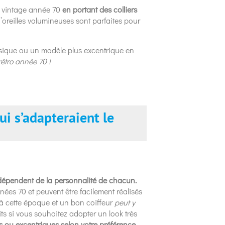
e vintage année 70
en portant des colliers
’oreilles volumineuses sont parfaites pour
!
assique ou un modèle plus excentrique en
rétro année 70 !
ui s’adapteraient le
 dépendent de la personnalité de chacun.
ées 70 et peuvent être facilement réalisés
 à cette époque et un bon coiffeur
peut y
ts si vous souhaitez adopter un look très
es ou excentriques selon votre préférence