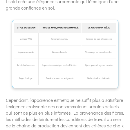
t-shirt crée une élégance surprenante qui témoigne d’une
grande confiance en soi.
STYLE DE DESIGN
TYPE DE MARQUAGE RECOMMANDÉ
USAGE URBAIN IDÉAL
Vintage 1980
Sérigraphie à l’eau
Terrasse de café et week-end
Slogan minimaliste
Broderie bouclée
Vernissage ou exposition d’art
Art abstrait moderne
Impression numérique haute définition
Open-space et agence créative
Logo Heritage
Transfert velours ou sérigraphie
Sortie citadine et détente
Cependant, l’apparence esthétique ne suffit plus à satisfaire
l’exigence croissante des consommateurs urbains actuels
qui sont de plus en plus informés. La provenance des fibres,
les méthodes de teinture et les conditions de travail au sein
de la chaîne de production deviennent des critères de choix