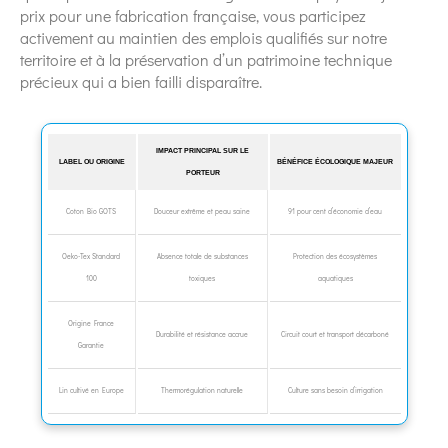
prix pour une fabrication française, vous participez
activement au maintien des emplois qualifiés sur notre
territoire et à la préservation d’un patrimoine technique
précieux qui a bien failli disparaître.
IMPACT PRINCIPAL SUR LE
LABEL OU ORIGINE
BÉNÉFICE ÉCOLOGIQUE MAJEUR
PORTEUR
Coton Bio GOTS
Douceur extrême et peau saine
91 pour cent d’économie d’eau
Oeko-Tex Standard
Absence totale de substances
Protection des écosystèmes
100
toxiques
aquatiques
Origine France
Durabilité et résistance accrue
Circuit court et transport décarboné
Garantie
Lin cultivé en Europe
Thermorégulation naturelle
Culture sans besoin d’irrigation