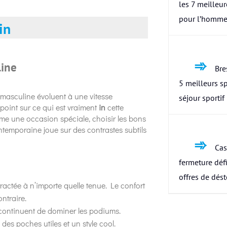
les 7 meilleu
pour l’homme
in
line
Bres
5 meilleurs s
 masculine évoluent à une vitesse
séjour sportif
point sur ce qui est vraiment
in
cette
ême une occasion spéciale, choisir les bons
ntemporaine joue sur des contrastes subtils
Cas
fermeture défi
offres de dés
actée à n’importe quelle tenue. Le confort
ntraire.
s continuent de dominer les podiums.
 des poches utiles et un style cool.