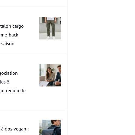
talon cargo
ome-back
a saison
ociation
les 5
ur réduire le
 à dos vegan :