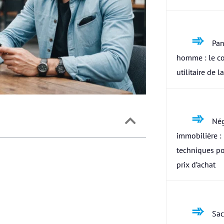
Pan
homme : le c
utilitaire de l
Nég
immobilière : 
techniques po
prix d’achat
Sac