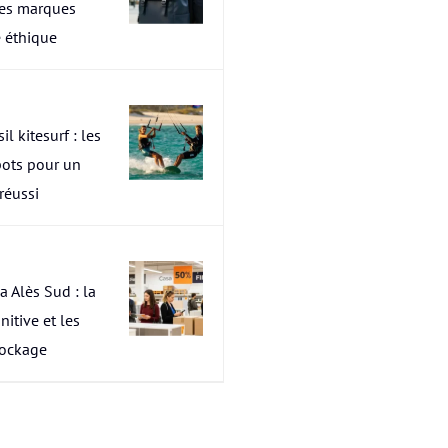
res marques
 éthique
il kitesurf : les
pots pour un
 réussi
a Alès Sud : la
nitive et les
tockage