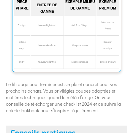
PIÈCE
EXEMPLE MILIEU
EXEMPLE
ENTRÉE DE
PHARE
DE GAMME
PREMIUM
GAMME
Label luxe (ex
Cardigan
Marque highstreet
Ami Paris / Faguo
Prada)
Pantalon
Designer
Marque abordable
Marque workwear
cargo
technique
Derby
Chaussure d’entrée
Marque artisanale
Souliers premium
Le fil rouge pour terminer est simple et concret pour vos
prochains achats. Vous privilégiez coupes adaptées et
matières techniques quand la météo l’exige. On vous
conseille de télécharger une checklist 2024 et de suivre la
galerie lookbook pour s’inspirer régulièrement.
Conseils pratiques