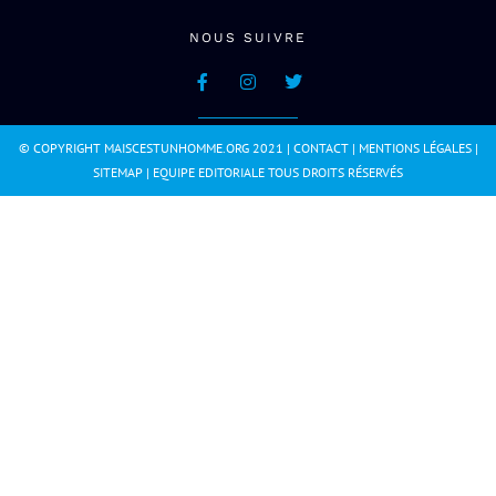
NOUS SUIVRE
© COPYRIGHT MAISCESTUNHOMME.ORG 2021 |
CONTACT
|
MENTIONS LÉGALES
|
SITEMAP
|
EQUIPE EDITORIALE
TOUS DROITS RÉSERVÉS