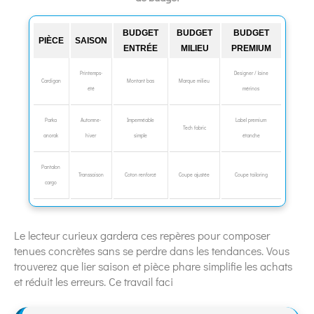
BUDGET
BUDGET
BUDGET
PIÈCE
SAISON
ENTRÉE
MILIEU
PREMIUM
Printemps-
Designer / laine
Cardigan
Montant bas
Marque milieu
été
mérinos
Parka
Automne-
Imperméable
Label premium
Tech fabric
anorak
hiver
simple
étanche
Pantalon
Transsaison
Coton renforcé
Coupe ajustée
Coupe tailoring
cargo
Le lecteur curieux gardera ces repères pour composer
tenues concrètes sans se perdre dans les tendances. Vous
trouverez que lier saison et pièce phare simplifie les achats
et réduit les erreurs. Ce travail faci