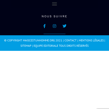
NOUS SUIVRE
© COPYRIGHT MAISCESTUNHOMME.ORG 2021 |
CONTACT
|
MENTIONS LÉGALES
|
SITEMAP
|
EQUIPE EDITORIALE
TOUS DROITS RÉSERVÉS