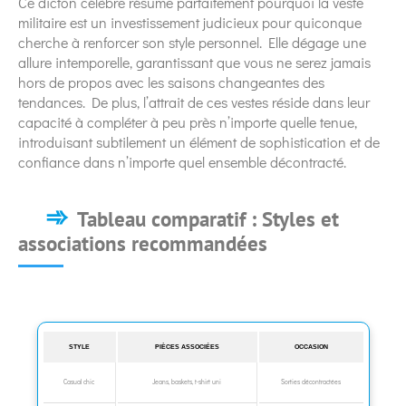
Ce dicton célèbre résume parfaitement pourquoi la veste
militaire est un investissement judicieux pour quiconque
cherche à renforcer son style personnel. Elle dégage une
allure intemporelle, garantissant que vous ne serez jamais
hors de propos avec les saisons changeantes des
tendances. De plus, l’attrait de ces vestes réside dans leur
capacité à compléter à peu près n’importe quelle tenue,
introduisant subtilement un élément de sophistication et de
confiance dans n’importe quel ensemble décontracté.
Tableau comparatif : Styles et
associations recommandées
STYLE
PIÈCES ASSOCIÉES
OCCASION
Casual chic
Jeans, baskets, t-shirt uni
Sorties décontractées