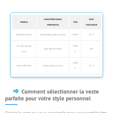
CARACTÉRISTIQUES
NOTE
MODÈLE
PRIX
PRINCIPALES
UTILISATEUR
M65 Classic Brandit
Imperméable, doublure amovible
61,80 €
4.6 / 5
Von Dutch Blouson
129,90
Léger, style décontracté
N/A
coton
€
100,40
Brandit M65 Giant
Isolant, parfait pour l’hiver
4.7 / 5
€
Comment sélectionner la veste
parfaite pour votre style personnel
Choisir la veste qui vous convient le mieux peut sembler être