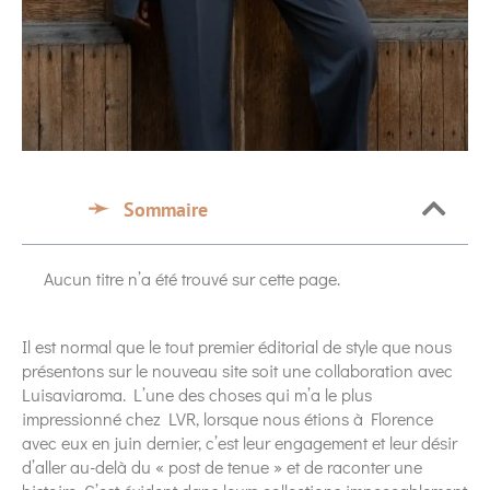
Sommaire
Aucun titre n’a été trouvé sur cette page.
Il est normal que le tout premier éditorial de style que nous
présentons sur le nouveau site soit une collaboration avec
Luisaviaroma. L’une des choses qui m’a le plus
impressionné chez LVR, lorsque nous étions à Florence
avec eux en juin dernier, c’est leur engagement et leur désir
d’aller au-delà du « post de tenue » et de raconter une