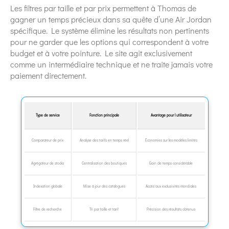
Les filtres par taille et par prix permettent à Thomas de
gagner un temps précieux dans sa quête d’une Air Jordan
spécifique. Le système élimine les résultats non pertinents
pour ne garder que les options qui correspondent à votre
budget et à votre pointure. Le site agit exclusivement
comme un intermédiaire technique et ne traite jamais votre
paiement directement.
Type de service
Fonction principale
Avantage pour l utilisateur
Comparateur de prix
Analyse des tarifs en temps réel
Économies sur les modèles limités
Agrégateur de stocks
Centralisation des boutiques
Gain de temps considérable
Indexation globale
Mise à jour des catalogues
Accès aux exclusivités mondiales
Filtre de recherche
Tri par taille et tarif
Précision des résultats obtenus