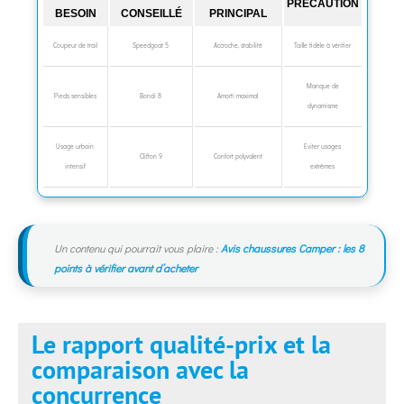
PRÉCAUTION
BESOIN
CONSEILLÉ
PRINCIPAL
Coupeur de trail
Speedgoat 5
Accroche, stabilité
Taille fidèle à vérifier
Manque de
Pieds sensibles
Bondi 8
Amorti maximal
dynamisme
Usage urbain
Eviter usages
Clifton 9
Confort polyvalent
intensif
extrêmes
Un contenu qui pourrait vous plaire :
Avis chaussures Camper : les 8
points à vérifier avant d’acheter
Le rapport qualité-prix et la
comparaison avec la
concurrence