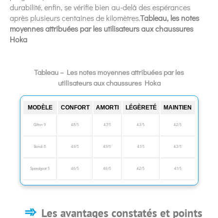
durabilité, enfin, se vérifie bien au-delà des espérances
après plusieurs centaines de kilomètres.
Tableau, les notes
moyennes attribuées par les utilisateurs aux chaussures
Hoka
Tableau – Les notes moyennes attribuées par les
utilisateurs aux chaussures Hoka
MODÈLE
CONFORT
AMORTI
LÉGÈRETÉ
MAINTIEN
Clifton 9
4.8/5
4.7/5
4.3/5
4.2/5
Bondi 8
4.9/5
4.9/5
4.1/5
4.3/5
Speedgoat 5
4.6/5
4.6/5
4.2/5
4.1/5
Les avantages constatés et points