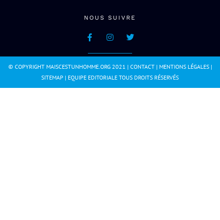
NOUS SUIVRE
© COPYRIGHT MAISCESTUNHOMME.ORG 2021 |
CONTACT
|
MENTIONS LÉGALES
|
SITEMAP
|
EQUIPE EDITORIALE
TOUS DROITS RÉSERVÉS