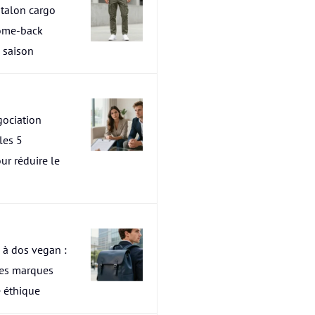
talon cargo
ome-back
a saison
ociation
les 5
ur réduire le
 à dos vegan :
res marques
 éthique