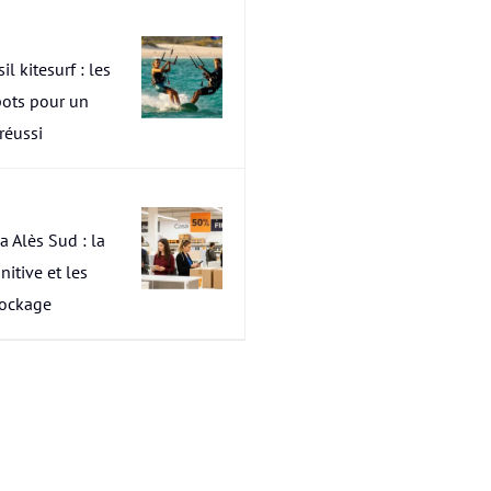
il kitesurf : les
pots pour un
 réussi
a Alès Sud : la
nitive et les
tockage