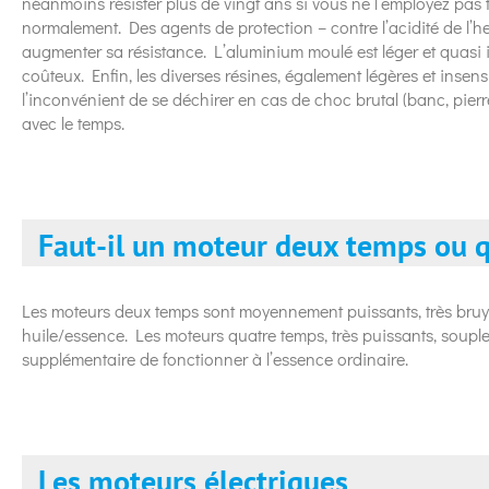
néanmoins résister plus de vingt ans si vous ne l’employez pas t
normalement. Des agents de protection – contre l’acidité de l’
augmenter sa résistance. L’aluminium moulé est léger et quasi in
coûteux. Enfin, les diverses résines, également légères et insen
l’inconvénient de se déchirer en cas de choc brutal (banc, pierr
avec le temps.
Faut-il un moteur deux temps ou 
Les moteurs deux temps sont moyennement puissants, très bruy
huile/essence. Les moteurs quatre temps, très puissants, souples
supplémentaire de fonctionner à l’essence ordinaire.
Les moteurs électriques