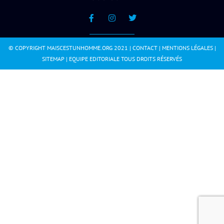
© COPYRIGHT MAISCESTUNHOMME.ORG 2021 |
CONTACT
|
MENTIONS LÉGALES
|
SITEMAP
|
EQUIPE EDITORIALE
TOUS DROITS RÉSERVÉS