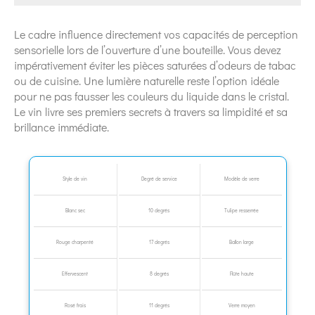
Le cadre influence directement vos capacités de perception
sensorielle lors de l’ouverture d’une bouteille. Vous devez
impérativement éviter les pièces saturées d’odeurs de tabac
ou de cuisine. Une lumière naturelle reste l’option idéale
pour ne pas fausser les couleurs du liquide dans le cristal.
Le vin livre ses premiers secrets à travers sa limpidité et sa
brillance immédiate.
Style de vin
Degré de service
Modèle de verre
Blanc sec
10 degrés
Tulipe resserrée
Rouge charpenté
17 degrés
Ballon large
Effervescent
8 degrés
Flûte haute
Rosé frais
11 degrés
Verre moyen