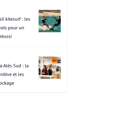
il kitesurf : les
pots pour un
 réussi
a Alès Sud : la
nitive et les
tockage