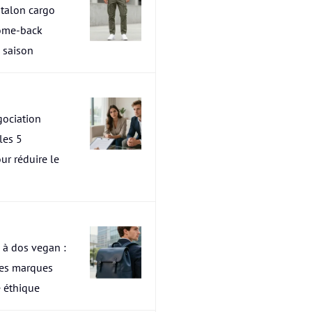
talon cargo
ome-back
a saison
ociation
les 5
ur réduire le
 à dos vegan :
res marques
 éthique