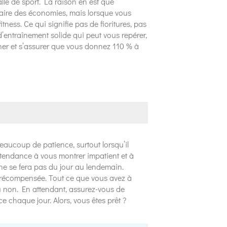
lle de sport. La raison en est que
 faire des économies, mais lorsque vous
itness. Ce qui signifie pas de fioritures, pas
d’entraînement solide qui peut vous repérer,
ner et s’assurer que vous donnez 110 % à
beaucoup de patience, surtout lorsqu’il
ez tendance à vous montrer impatient et à
a ne se fera pas du jour au lendemain.
a récompensée. Tout ce que vous avez à
ou non. En attendant, assurez-vous de
e chaque jour. Alors, vous êtes prêt ?