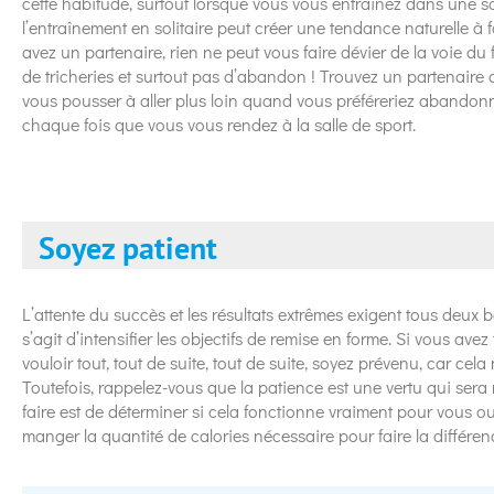
cette habitude, surtout lorsque vous vous entraînez dans une sa
l’entraînement en solitaire peut créer une tendance naturelle à
avez un partenaire, rien ne peut vous faire dévier de la voie du f
de tricheries et surtout pas d’abandon ! Trouvez un partenaire 
vous pousser à aller plus loin quand vous préféreriez abandon
chaque fois que vous vous rendez à la salle de sport.
Soyez patient
L’attente du succès et les résultats extrêmes exigent tous deux 
s’agit d’intensifier les objectifs de remise en forme. Si vous av
vouloir tout, tout de suite, tout de suite, soyez prévenu, car cel
Toutefois, rappelez-vous que la patience est une vertu qui ser
faire est de déterminer si cela fonctionne vraiment pour vous 
manger la quantité de calories nécessaire pour faire la différenc