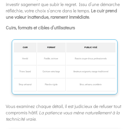
investir sagement que subir le regret. Issu d’une démarche
réfléchie, votre choix s’ancre dans le temps.
Le cuir prend
une valeur inattendue, rarement immédiate
.
Cuirs, formats et cibles d’utilisateurs
CUIR
FORMAT
PUBLIC VISÉ
Herold
Paddle, ceinture
Rasoirs coupe-choux, professionnels
Thiers Issard
Ceinture extra large
Amateurs exigeants, rasage traditionnel
Strop artisanal
Planche rigide
Brico, artisans, coutellerie
Vous examinez chaque détail, il est judicieux de refuser tout
compromis hâtif.
La patience vous mène naturellement à la
technicité vraie
.