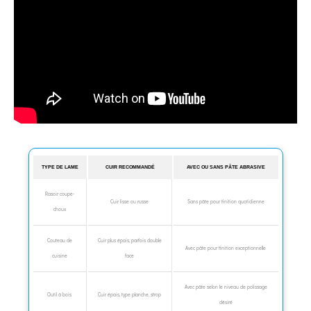
TYPE DE LAME
CUIR RECOMMANDÉ
AVEC OU SANS PÂTE ABRASIVE
Rasoir coupe-
Cuir lisse ou russe
Sans pâte pour finition quotidienne
choux
Couteau de
Cuir plus épais, parfois double
Avec pâte pour finition exceptionnelle
cuisine
face
Avec pâte selon le niveau de polissage
Outil à bois
Cuir épais, type planche, strop
désiré