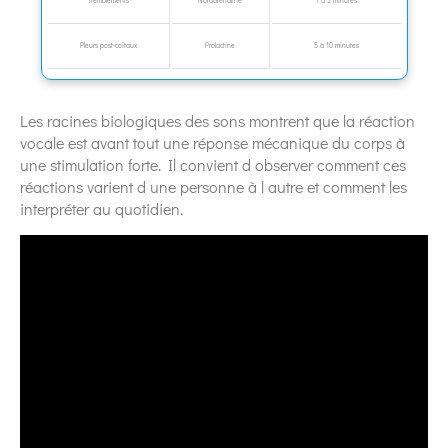
Tremblements
Noradrénaline
1 à 3 minutes
Pleurs post-coïtaux
Prolactine
5 à 10 minutes
Les racines biologiques des sons montrent que la réaction
vocale est avant tout une réponse mécanique du corps à
une stimulation forte. Il convient d observer comment ces
réactions varient d une personne à l autre et comment les
interpréter au quotidien.