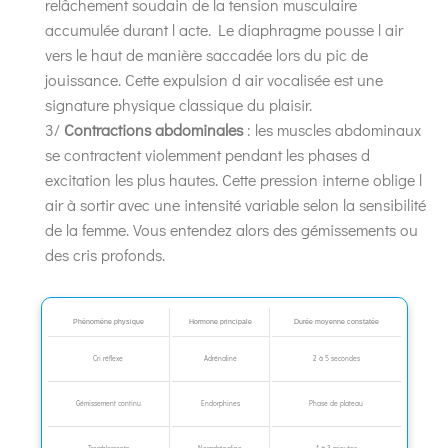
relâchement soudain de la tension musculaire
accumulée durant l acte. Le diaphragme pousse l air
vers le haut de manière saccadée lors du pic de
jouissance. Cette expulsion d air vocalisée est une
signature physique classique du plaisir.
3/
Contractions abdominales
: les muscles abdominaux
se contractent violemment pendant les phases d
excitation les plus hautes. Cette pression interne oblige l
air à sortir avec une intensité variable selon la sensibilité
de la femme. Vous entendez alors des gémissements ou
des cris profonds.
Phénomène physique
Hormone principale
Durée moyenne constatée
Cri réflexe
Adrénaline
2 à 5 secondes
Gémissement continu
Endorphines
Phase de plateau