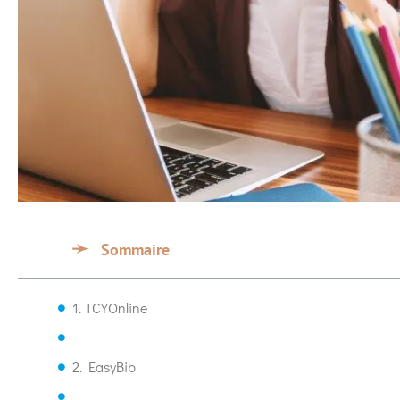
Sommaire
1. TCYOnline
2. EasyBib