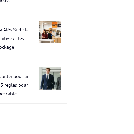
 réussi
a Alès Sud : la
nitive et les
tockage
abiller pour un
s 5 règles pour
peccable