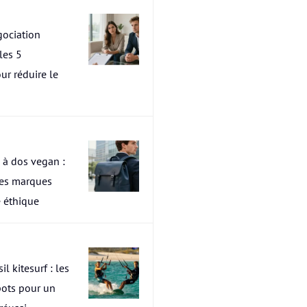
ociation
les 5
ur réduire le
 à dos vegan :
res marques
 éthique
il kitesurf : les
pots pour un