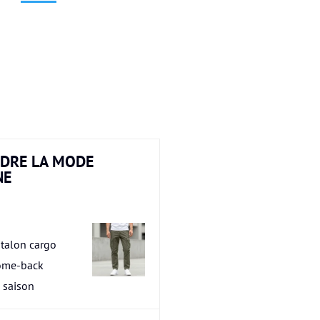
DRE LA MODE
NE
talon cargo
ome-back
a saison