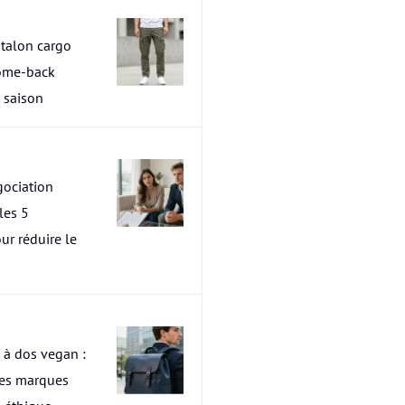
talon cargo
ome-back
a saison
ociation
les 5
ur réduire le
 à dos vegan :
res marques