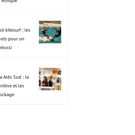
 éthique
il kitesurf : les
pots pour un
 réussi
a Alès Sud : la
nitive et les
tockage