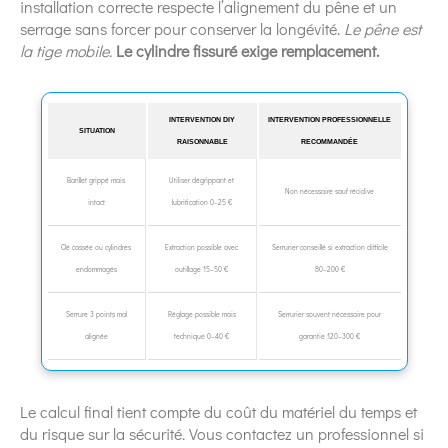
installation correcte respecte l’alignement du pêne et un
serrage sans forcer pour conserver la longévité.
Le pêne est
la tige mobile.
Le cylindre fissuré exige remplacement.
INTERVENTION DIY
INTERVENTION PROFESSIONNELLE
SITUATION
RAISONNABLE
RECOMMANDÉE
Barillet grippé mais
Utiliser dégrippant et
Non nécessaire sauf récidive
intact
lubrification 0–25 €
Clé cassée ou cylindres
Extraction possible avec
Serrurier conseillé si extraction difficile
endommagés
outillage 15–50 €
80–200 €
Serrure 3 points mal
Réglage possible mais
Serrurier souvent nécessaire pour
alignée
technique 0–40 €
garantie 120–300 €
Le calcul final tient compte du coût du matériel du temps et
du risque sur la sécurité. Vous contactez un professionnel si