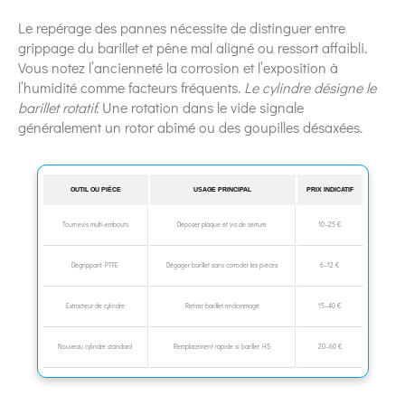
Le repérage des pannes nécessite de distinguer entre
grippage du barillet et pêne mal aligné ou ressort affaibli.
Vous notez l’ancienneté la corrosion et l’exposition à
l’humidité comme facteurs fréquents.
Le cylindre désigne le
barillet rotatif.
Une rotation dans le vide signale
généralement un rotor abîmé ou des goupilles désaxées.
OUTIL OU PIÈCE
USAGE PRINCIPAL
PRIX INDICATIF
Tournevis multi‑embouts
Déposer plaque et vis de serrure
10–25 €
Dégrippant PTFE
Dégager barillet sans corroder les pièces
6–12 €
Extracteur de cylindre
Retirer barillet endommagé
15–40 €
Nouveau cylindre standard
Remplacement rapide si barillet HS
20–60 €