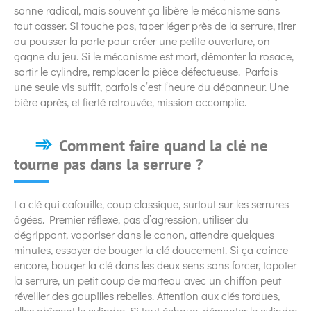
sonne radical, mais souvent ça libère le mécanisme sans
tout casser. Si touche pas, taper léger près de la serrure, tirer
ou pousser la porte pour créer une petite ouverture, on
gagne du jeu. Si le mécanisme est mort, démonter la rosace,
sortir le cylindre, remplacer la pièce défectueuse. Parfois
une seule vis suffit, parfois c’est l’heure du dépanneur. Une
bière après, et fierté retrouvée, mission accomplie.
Comment faire quand la clé ne
tourne pas dans la serrure ?
La clé qui cafouille, coup classique, surtout sur les serrures
âgées. Premier réflexe, pas d’agression, utiliser du
dégrippant, vaporiser dans le canon, attendre quelques
minutes, essayer de bouger la clé doucement. Si ça coince
encore, bouger la clé dans les deux sens sans forcer, tapoter
la serrure, un petit coup de marteau avec un chiffon peut
réveiller des goupilles rebelles. Attention aux clés tordues,
elles abîment le cylindre. Si tout échoue, démonter le cylindre