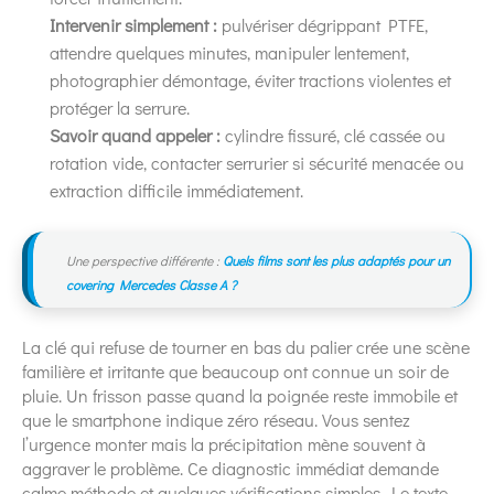
Intervenir simplement :
pulvériser dégrippant PTFE,
attendre quelques minutes, manipuler lentement,
photographier démontage, éviter tractions violentes et
protéger la serrure.
Savoir quand appeler :
cylindre fissuré, clé cassée ou
rotation vide, contacter serrurier si sécurité menacée ou
extraction difficile immédiatement.
Une perspective différente :
Quels films sont les plus adaptés pour un
covering Mercedes Classe A ?
La clé qui refuse de tourner en bas du palier crée une scène
familière et irritante que beaucoup ont connue un soir de
pluie. Un frisson passe quand la poignée reste immobile et
que le smartphone indique zéro réseau. Vous sentez
l’urgence monter mais la précipitation mène souvent à
aggraver le problème. Ce diagnostic immédiat demande
calme méthode et quelques vérifications simples. Le texte