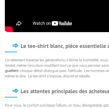
Le tee-shirt blanc, pièce essentielle
Ce vêtement traverse les générations, il feinte la normalité, vous
tombé, même l’encolure modifient tout ce que vous pensiez savoi
guettent
, chaque détail dialogue avec l’attitude. Les hommes re
même le dire. Le tee-shirt s’impose, discret et rebelle.
Les attentes principales des acheteu
Pour vous, le confort surclasse l’allure, un tissu désagréable gâ