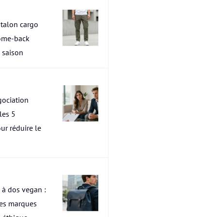
talon cargo
ome-back
a saison
ociation
les 5
ur réduire le
 à dos vegan :
res marques