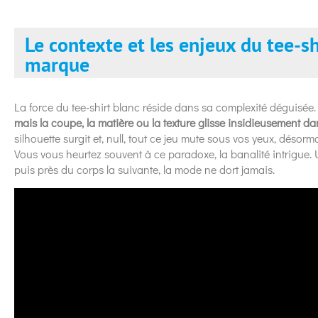
Le contexte et les enjeux du tee-
marque
La force du tee-shirt blanc réside dans sa complexité déguisée
mais la coupe, la matière ou la texture glisse insidieusement dans
silhouette surgit et, null, tout ce jeu mute sous vos yeux, désorma
Vous vous heurtez souvent à ce paradoxe, la banalité intrigue. U
puis près du corps la suivante, la mode ne dort jamais.