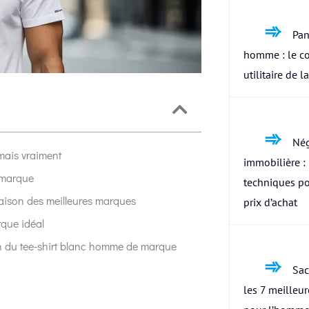
Pan
homme : le c
utilitaire de l
Nég
jamais vraiment
immobilière : 
e marque
techniques po
raison des meilleures marques
prix d’achat
rque idéal
tion du tee-shirt blanc homme de marque
Sac
les 7 meilleu