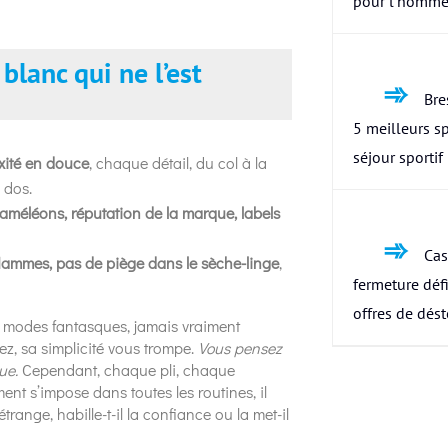
pour l’homme
 blanc qui ne l’est
Bres
5 meilleurs s
séjour sportif
exité en douce
, chaque détail, du col à la
n dos.
améléons, réputation de la marque, labels
Cas
flammes, pas de piège dans le sèche-linge
,
fermeture défi
offres de dés
aux modes fantasques, jamais vraiment
ez, sa simplicité vous trompe.
Vous pensez
ue.
Cependant, chaque pli, chaque
nt s’impose dans toutes les routines, il
 étrange, habille-t-il la confiance ou la met-il