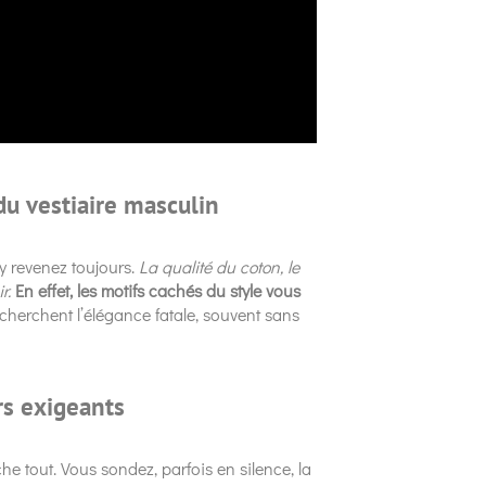
 du vestiaire masculin
 y revenez toujours.
La qualité du coton, le
r.
En effet, les motifs cachés du style vous
cherchent l’élégance fatale, souvent sans
rs exigeants
che tout. Vous sondez, parfois en silence, la