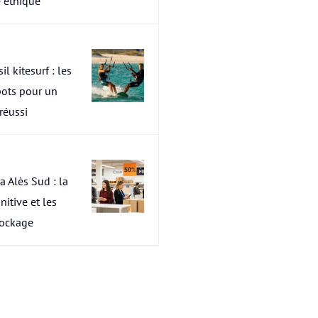
 éthique
il kitesurf : les
pots pour un
 réussi
a Alès Sud : la
nitive et les
tockage