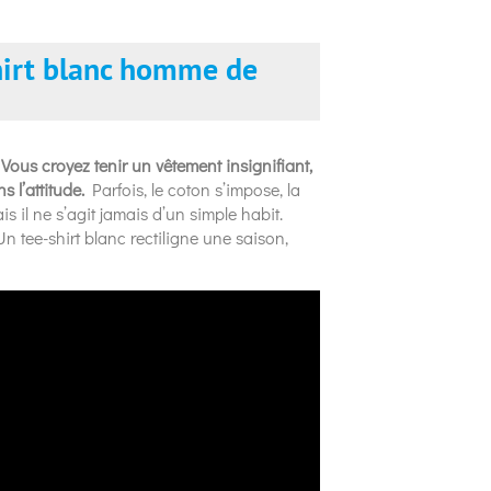
shirt blanc homme de
.
Vous croyez tenir un vêtement insignifiant,
 l’attitude.
Parfois, le coton s’impose, la
is il ne s’agit jamais d’un simple habit.
n tee-shirt blanc rectiligne une saison,