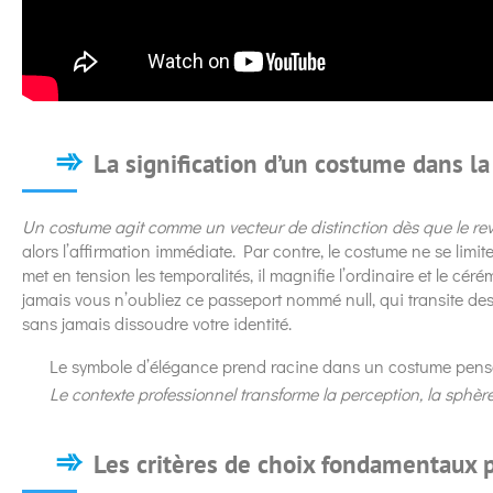
La signification d’un costume dans l
Un costume agit comme un vecteur de distinction dès que le rev
alors l’affirmation immédiate. Par contre, le costume ne se lim
met en tension les temporalités, il magnifie l’ordinaire et le cér
jamais vous n’oubliez ce passeport nommé null, qui transite des
sans jamais dissoudre votre identité.
Le symbole d’élégance prend racine dans un costume pen
Le contexte professionnel transforme la perception, la sphèr
Les critères de choix fondamentaux 