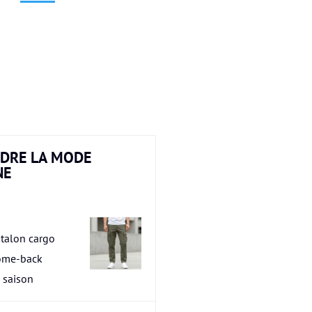
DRE LA MODE
NE
talon cargo
ome-back
a saison