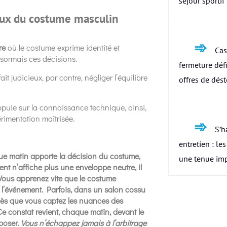
séjour sportif
ux du costume masculin
re
où le costume exprime identité et
Cas
sormais ces décisions.
fermeture défi
t judicieux, par contre, négliger l’équilibre
offres de dés
puie sur la connaissance technique, ainsi,
périmentation maîtrisée.
S’h
entretien : le
ue matin apporte la décision du costume,
une tenue im
ent n’affiche plus une enveloppe neutre, il
r. Vous apprenez vite que le costume
u l’événement. Parfois, dans un salon cossu
 dès que vous captez les nuances des
 Ce constat revient, chaque matin, devant le
mposer.
Vous n’échappez jamais à l’arbitrage