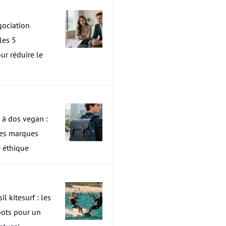
ociation
les 5
ur réduire le
 à dos vegan :
res marques
 éthique
il kitesurf : les
pots pour un