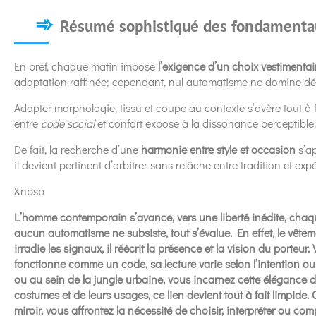
Résumé sophistiqué des fondamenta
En bref, chaque matin impose
l’exigence d’un choix vestimentai
adaptation raffinée; cependant, nul automatisme ne domine dé
Adapter morphologie, tissu et coupe au contexte s’avère tout à fai
entre
code social
et confort expose à la dissonance perceptible.
De fait, la recherche d’une
harmonie entre style et occasion
s’ap
il devient pertinent d’arbitrer sans relâche entre tradition et ex
&nbsp
L’homme contemporain s’avance, vers une liberté inédite, chaq
aucun automatisme ne subsiste, tout s’évalue. En effet, le vêtem
irradie les signaux, il réécrit la présence et la vision du porteu
fonctionne comme un code, sa lecture varie selon l’intention o
ou au sein de la jungle urbaine, vous incarnez cette élégance
costumes et de leurs usages, ce lien devient tout à fait limpide.
miroir, vous affrontez la nécessité de choisir, interpréter ou co