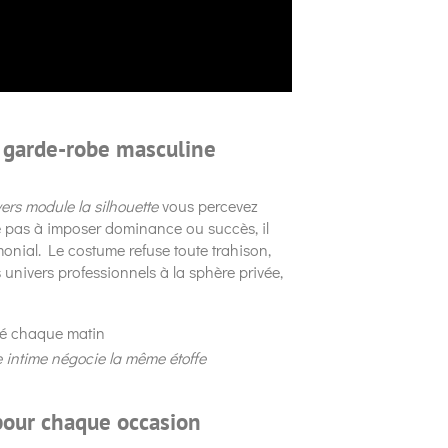
a garde-robe masculine
ers module la silhouette
vous percevez
ite pas à imposer dominance ou succès, il
émonial. Le costume refuse toute trahison,
 univers professionnels à la sphère privée,
sé chaque matin
e intime négocie la même étoffe
pour chaque occasion