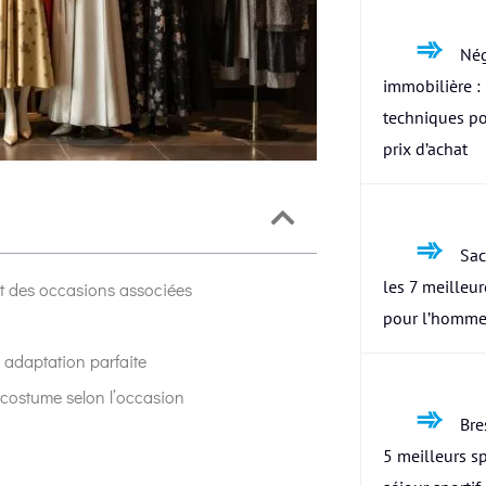
Nég
immobilière : 
techniques po
prix d’achat
Sac
les 7 meilleu
t des occasions associées
pour l’homme
e adaptation parfaite
n costume selon l’occasion
Bres
5 meilleurs s