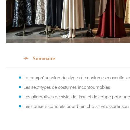
Sommaire
La compréhension des types de costumes masculins e
Les sept types de costumes incontournables
Les alternatives de style, de tissu et de coupe pour un
Les conseils concrets pour bien choisir et assortir so