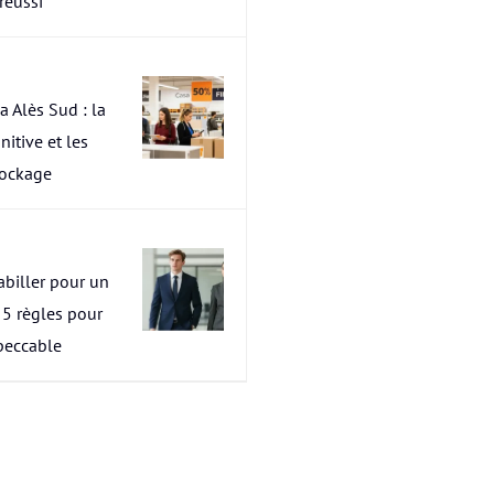
 réussi
a Alès Sud : la
nitive et les
tockage
abiller pour un
s 5 règles pour
peccable