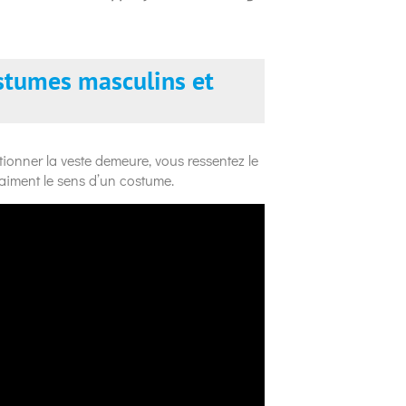
stumes masculins et
tionner la veste demeure, vous ressentez le
raiment le sens d’un costume.