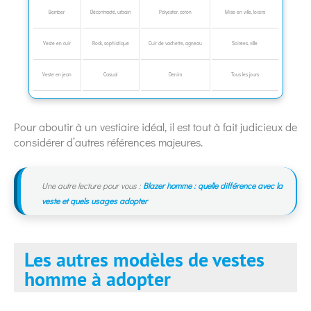
Bomber
Décontracté, urbain
Polyester, coton
Mise en ville, loisirs
Veste en cuir
Rock, sophistiqué
Cuir de vachette, agneau
Soirées, ville
Veste en jean
Casual
Denim
Tous les jours
Pour aboutir à un vestiaire idéal, il est tout à fait judicieux de
considérer d’autres références majeures.
Une autre lecture pour vous :
Blazer homme : quelle différence avec la
veste et quels usages adopter
Les autres modèles de vestes
homme à adopter