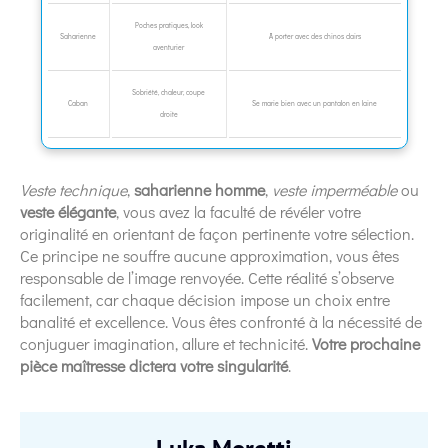
Poches pratiques, look
Saharienne
À porter avec des chinos clairs
aventurier
Sobriété, chaleur, coupe
Caban
Se marie bien avec un pantalon en laine
droite
Veste technique
,
saharienne homme
,
veste imperméable
ou
veste élégante
, vous avez la faculté de révéler votre
originalité en orientant de façon pertinente votre sélection.
Ce principe ne souffre aucune approximation, vous êtes
responsable de l’image renvoyée. Cette réalité s’observe
facilement, car chaque décision impose un choix entre
banalité et excellence. Vous êtes confronté à la nécessité de
conjuguer imagination, allure et technicité.
Votre prochaine
pièce maîtresse dictera votre singularité
.