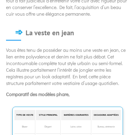
tout à fait judicieux d’entretenir votre cuir avec rigueur pour
en conserver l’excellence. De fait, l’acquisition d’un beau
cuir vous offre une élégance permanente.
La veste en jean
Vous êtes tenu de posséder au moins une veste en jean, ce
lien entre polyvalence et denim ne fait plus débat. Cet
incontournable complète tout style urbain ou semi-formel.
Cela illustre parfaitement l’intérêt de jongler entre les
registres pour un look adaptatif. En bref, cette pièce
structure parfaitement votre vestiaire d’usage quotidien.
Comparatif des modèles phare,
TYPE DE VESTE
STYLE PRINCIPAL
MATIÈRES COURANTES
OCCASIONS ADAPTÉES
Blazer
Élégant
Laine, coton
Bureau, cérémonie