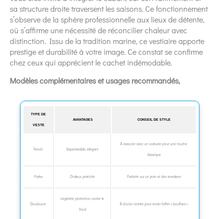
sa structure droite traversent les saisons. Ce fonctionnement
s’observe de la sphère professionnelle aux lieux de détente,
où s’affirme une nécessité de réconcilier chaleur avec
distinction. Issu de la tradition marine, ce vestiaire apporte
prestige et durabilité à votre image. Ce constat se confirme
chez ceux qui apprécient le cachet indémodable.
Modèles complémentaires et usages recommandés,
TYPE DE
AVANTAGES
CONSEIL DE STYLE
VESTE
À associer avec un costume pour une touche
Trench
Imperméable, élégant
classique
Parka
Chaleur, praticité
Parfaite sur un jean et des sneakers
Légèreté, protection contre le
Doudoune
À choisir cintrée pour éviter l’effet « bouffant »
froid