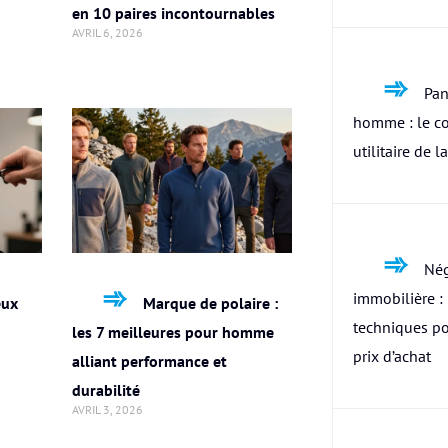
en 10 paires incontournables
AVRIL 6, 2026
Pan
homme : le c
utilitaire de l
Nég
immobilière : 
eux
Marque de polaire :
techniques po
les 7 meilleures pour homme
prix d’achat
alliant performance et
durabilité
AVRIL 3, 2026