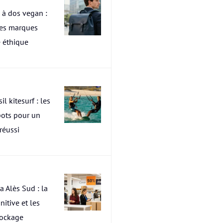
 à dos vegan :
res marques
 éthique
il kitesurf : les
pots pour un
 réussi
a Alès Sud : la
nitive et les
tockage