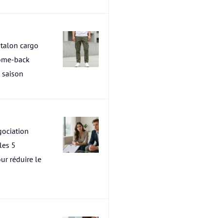
talon cargo
ome-back
a saison
ociation
les 5
ur réduire le