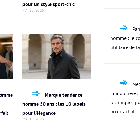
pour un style sport-chic
MAI 20, 2026
Pan
homme : le c
utilitaire de l
Nég
immobilière : 
homme
Marque tendance
techniques po
homme 50 ans : les 10 labels
prix d’achat
fait
pour l’élégance
MAI 15, 2026