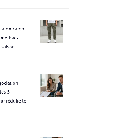
talon cargo
ome-back
a saison
ociation
les 5
ur réduire le