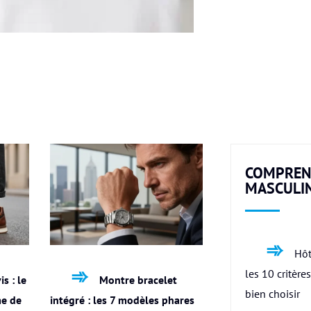
COMPREN
MASCULI
Hôt
les 10 critère
s : le
Montre bracelet
bien choisir
me de
intégré : les 7 modèles phares