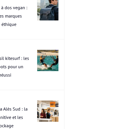
 à dos vegan :
res marques
 éthique
il kitesurf : les
pots pour un
 réussi
a Alès Sud : la
nitive et les
tockage