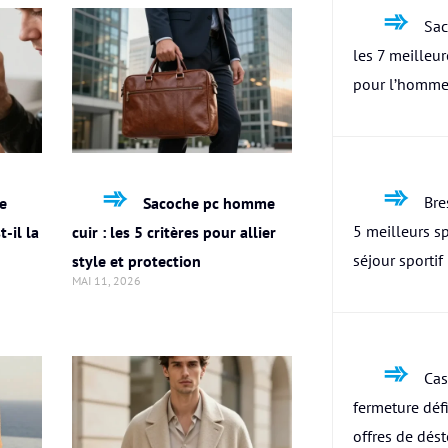
Sac
les 7 meilleu
pour l’homme
Bres
le
Sacoche pc homme
5 meilleurs s
-il la
cuir : les 5 critères pour allier
séjour sportif
style et protection
MAI 11, 2026
Cas
fermeture défi
offres de dés