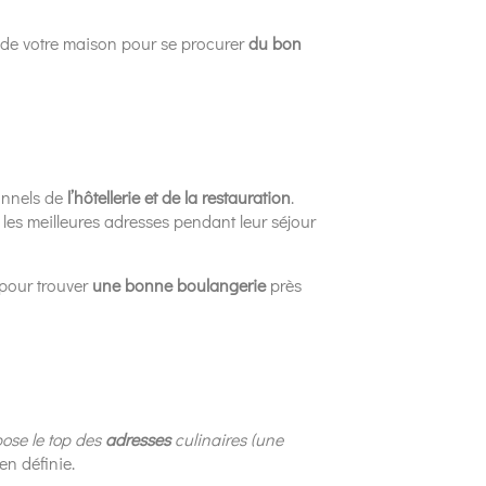
he de votre maison pour se procurer
du bon
ionnels de
l’hôtellerie et de la restauration
.
 les meilleures adresses pendant leur séjour
é pour trouver
une bonne boulangerie
près
pose le top des
adresses
culinaires (une
n définie.