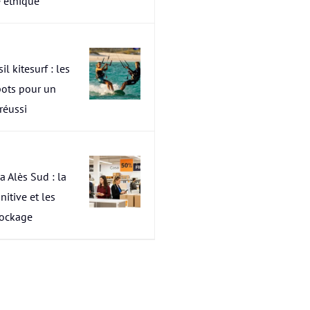
 éthique
il kitesurf : les
pots pour un
 réussi
a Alès Sud : la
nitive et les
tockage