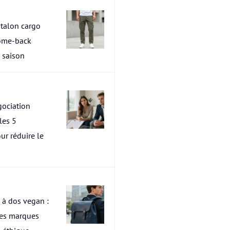
talon cargo
ome-back
a saison
ociation
les 5
ur réduire le
 à dos vegan :
res marques