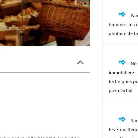
Pan
homme : le c
utilitaire de l
Nég
immobilière : 
techniques po
prix d’achat
Sac
les 7 meilleu
ent ouvertes dans la région parisienne,