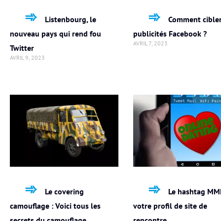
Listenbourg, le
Comment cibler
nouveau pays qui rend fou
publicités Facebook ?
AVRIL 7, 2023
Twitter
AVRIL 9, 2023
Le covering
Le hashtag MM
camouflage : Voici tous les
votre profil de site de
secrets du camouflage
rencontre