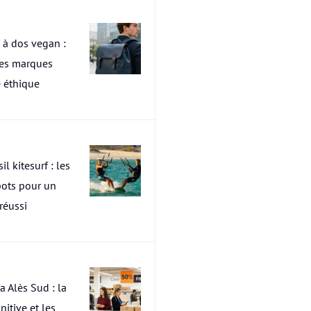
 à dos vegan :
res marques
 éthique
il kitesurf : les
pots pour un
 réussi
a Alès Sud : la
nitive et les