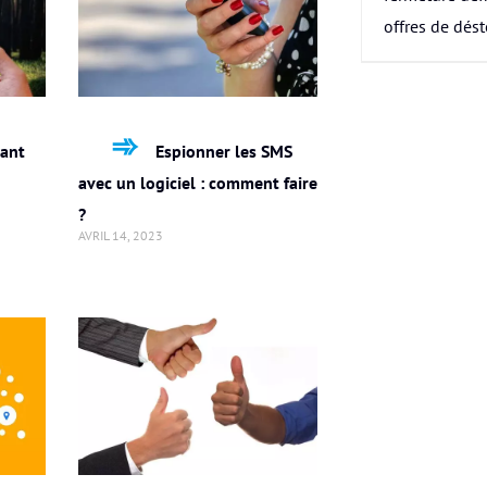
offres de dés
vant
Espionner les SMS
avec un logiciel : comment faire
?
AVRIL 14, 2023