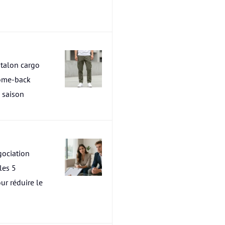
talon cargo
ome-back
a saison
ociation
les 5
ur réduire le